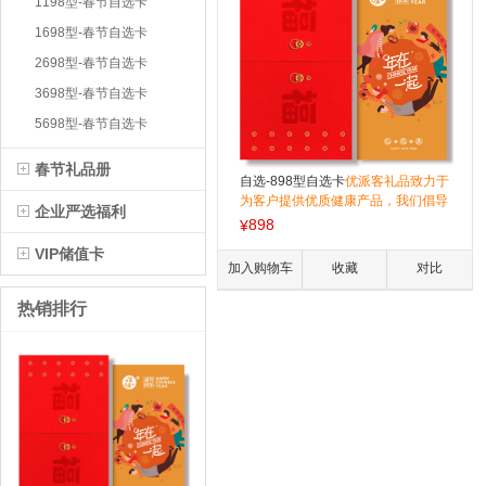
1198型-春节自选卡
1698型-春节自选卡
2698型-春节自选卡
3698型-春节自选卡
5698型-春节自选卡
春节礼品册
自选-898型自选卡
优派客礼品致力于
为客户提供优质健康产品，我们倡导
企业严选福利
健康、时尚的产品理念，致力于为更
898
¥
多的人提供健康、安全的品质生活。
VIP储值卡
团购电话：400-879-0609 。全国免
加入购物车
收藏
对比
费宅配送到家！
热销排行