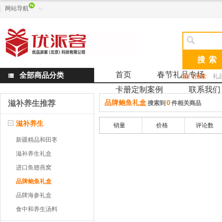
网站导航


首页
春节礼品专场
全部商品分类

热门搜索:
礼
卡册定制案例
联系我们
品牌鲍鱼礼盒
0
滋补养生推荐
搜索到
件相关商品
滋补养生
销量
价格
评论数
新疆精品和田栆
滋补养生礼盒
进口鱼翅燕窝
品牌鲍鱼礼盒
品牌海参礼盒
食中和养生汤料