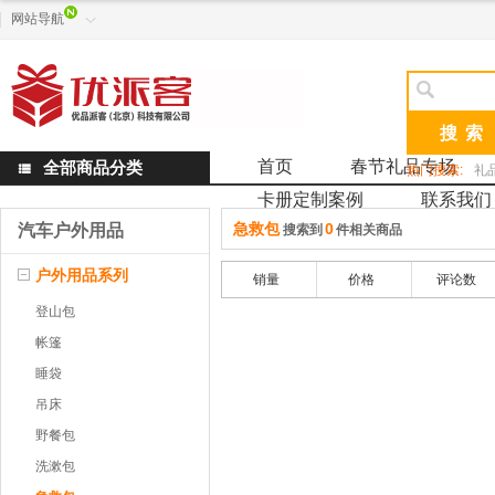
网站导航


首页
春节礼品专场
全部商品分类

热门搜索:
礼
卡册定制案例
联系我们
急救包
0
汽车户外用品
搜索到
件相关商品
户外用品系列
销量
价格
评论数
登山包
帐篷
睡袋
吊床
野餐包
洗漱包