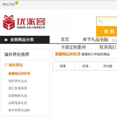
网站导航


首页
春节礼品专场
全部商品分类

热门搜索:
礼
卡册定制案例
联系我们
新疆精品和田栆
0
滋补养生推荐
搜索到
件相关商品
滋补养生
销量
价格
评论数
新疆精品和田栆
滋补养生礼盒
进口鱼翅燕窝
品牌鲍鱼礼盒
品牌海参礼盒
食中和养生汤料