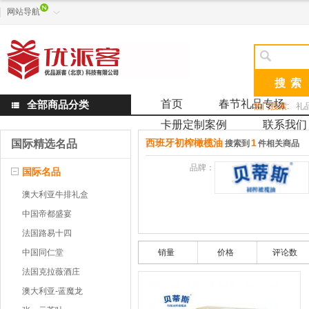
网站导航


首页
春节礼品专场
全部商品分类

热门搜索:
礼
卡册定制案例
联系我们
西班牙初榨橄榄油
1
国际精选名品
搜索到
件相关商品
品牌：
国际名品
澳大利亚牛排礼盒
中国帝都盛宴
法国路易十四
中国同仁堂
销量
价格
评论数
法国克拉薇酒庄
澳大利亚-蓝魔龙