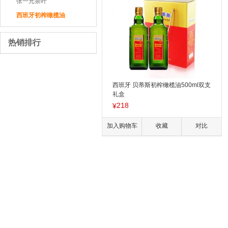
张一元茶叶
西班牙初榨橄榄油
热销排行
西班牙 贝蒂斯初榨橄榄油500ml双支
礼盒
218
¥
加入购物车
收藏
对比