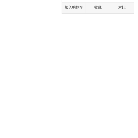
……礼品团购热线：400-879-0609
加入购物车
收藏
对比