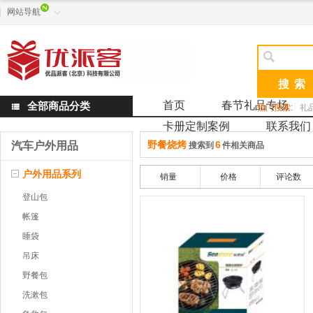
网站导航


首页
春节礼品专场
全部商品分类

热门搜索:
礼
卡册定制案例
联系我们
野餐烧烤
6
汽车户外用品
搜索到
件相关商品
户外用品系列
销量
价格
评论数
登山包
帐篷
睡袋
吊床
野餐包
洗漱包