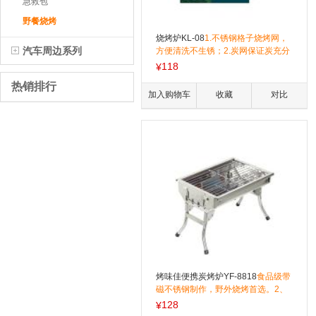
急救包
野餐烧烤
烧烤炉KL-08
1.不锈钢格子烧烤网，
汽车周边系列
方便清洗不生锈；2.炭网保证炭充分
炭燃烧；3.底部进风口，让木碳更易
118
¥
燃烧，不会熄火；4.烧烤专用冷轧钢
热销排行
板，轻便，超薄，烧烤不……礼品团
加入购物车
收藏
对比
购热线：400-879-0609
烤味佳便携炭烤炉YF-8818
食品级带
磁不锈钢制作，野外烧烤首选。2、
烤网镀铬，无副作用，易清洁。3、
128
¥
人性化设计，方便携带拆装（无需